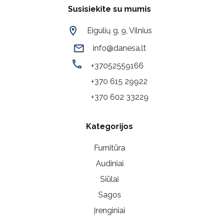
Susisiekite su mumis
Eigulių g. 9, Vilnius
info@danesa.lt
+37052559166
+370 615 29922
+370 602 33229
Kategorijos
Furnitūra
Audiniai
Siūlai
Sagos
Įrenginiai