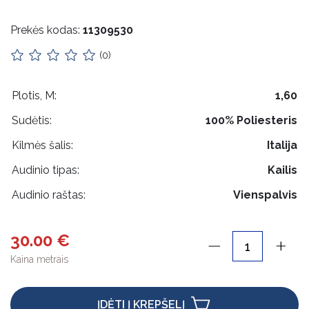
Impilas
Paltiniai
Prekės kodas:
11309530
Apykaklės
Kostiuminiai
(0)
Lietuviška atributika
Gipiūras
Pakabukai
Plotis, M:
1,60
Audiniai siuvinėti žvyneliais
Sudėtis:
100% Poliesteris
Odos priežiūra
Aksomas
Kilmės šalis:
Italija
Plisuoti
Rankdarbiams
Audinio tipas:
Kailis
Dirbtinis šilkas
Mediniai gaminiai
Audinio raštas:
Vienspalvis
Dirbtinė oda
Pakabos
Dirbtinis kailis
30.00 €
Etikečių laikikliai
Trikotažas
Kaina metrais
Maišeliai, dėžutės, įpakavimai
Skaros, šalikai
Šalikiniai
Kalėdinės prekės
ĮDĖTI Į KREPŠELĮ