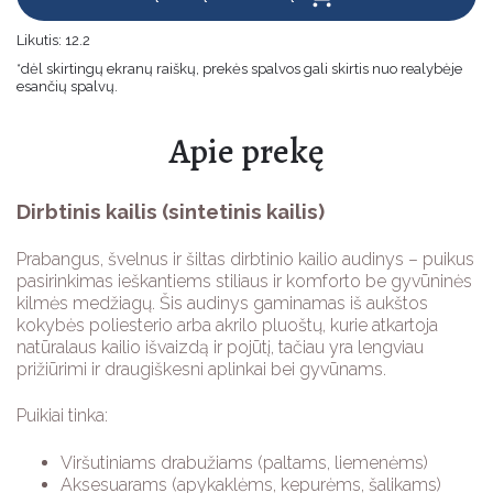
Džinsiniai
Velykinės prekės
Likutis:
12.2
Neoprenas
*dėl skirtingų ekranų raiškų, prekės spalvos gali skirtis nuo realybėje
Jūsų šventėms
esančių spalvų.
Impregnuoti
Vaikams
Apie prekę
TECHNINIAI AUDINIAI
Žaislų Gamybai
ĮRENGINIAI
Dirbtinis kailis (sintetinis kailis)
Apsauginės priemonės
SIŪLAI
Prabangus, švelnus ir šiltas dirbtinio kailio audinys – puikus
pasirinkimas ieškantiems stiliaus ir komforto be gyvūninės
SAGOS
kilmės medžiagų. Šis audinys gaminamas iš aukštos
kokybės poliesterio arba akrilo pluoštų, kurie atkartoja
natūralaus kailio išvaizdą ir pojūtį, tačiau yra lengviau
DOVANOS
prižiūrimi ir draugiškesni aplinkai bei gyvūnams.
AKCIJOS
Puikiai tinka:
Viršutiniams drabužiams (paltams, liemenėms)
PASLAUGOS
Aksesuarams (apykaklėms, kepurėms, šalikams)