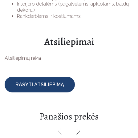
Interjero detalėms (pagalvėlėms, apklotams, baldų
dekorui)
UŽUOLAIDŲ SISTEMOS IR KARNIZAI
Rankdarbiams ir kostiumams
Atsiliepimai
Atsiliepimų nėra
RAŠYTI ATSILIEPIMĄ
Panašios prekės