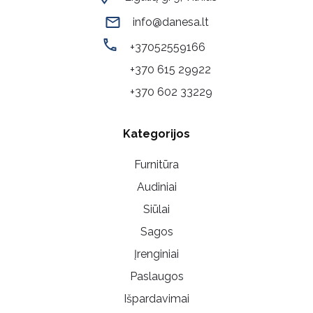
info@danesa.lt
+37052559166
+370 615 29922
+370 602 33229
Kategorijos
Furnitūra
Audiniai
Siūlai
Sagos
Įrenginiai
Paslaugos
Išpardavimai