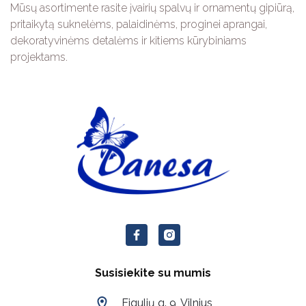
Mūsų asortimente rasite įvairių spalvų ir ornamentų gipiūrą,
pritaikytą suknelėms, palaidinėms, proginei aprangai,
dekoratyvinėms detalėms ir kitiems kūrybiniams
projektams.
Susisiekite su mumis
Eigulių g. 9, Vilnius