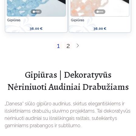
Gipiūras
Gipiūras
36.00 €
36.00 €
1
2
Gipiūras | Dekoratyvūs
Nėriniuoti Audiniai Drabužiams
„Danesa“ siūlo gipiūro audinius, skirtus elegantiškiems ir
išskirtiniams drabužių siuvimo projektams. Tai dekoratyvūs
nėriniuoti audiniai su išraiškingais raštais, suteikiantys
gaminiams prabangos ir subtilumo.