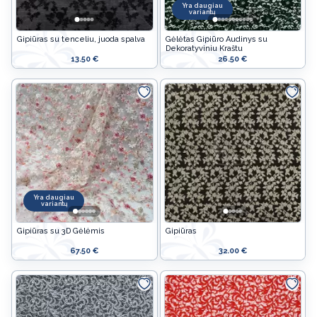
Yra daugiau
variantų
Gipiūras su tenceliu, juoda spalva
Gėlėtas Gipiūro Audinys su
Dekoratyviniu Kraštu
13.50 €
26.50 €
Yra daugiau
variantų
Gipiūras su 3D Gėlėmis
Gipiūras
67.50 €
32.00 €