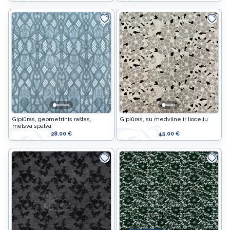
UŽUOLAIDŲ SISTEMOS IR KARNIZAI
Gipiūras, geometrinis raštas,
Gipiūras, su medvilne ir lioceliu
mėlsva spalva
28.00 €
45.00 €