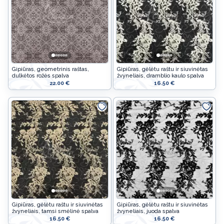
Džinsiniai
Velykinės prekės
Neoprenas
Jūsų šventėms
Impregnuoti
Vaikams
TECHNINIAI AUDINIAI
Gipiūras, geometrinis raštas,
Gipiūras, gėlėtu raštu ir siuvinėtas
Žaislams
dulkėtos rožės spalva
žvyneliais, dramblio kaulo spalva
ĮRENGINIAI
22.00 €
16.50 €
Apsauginės priemonės
SIŪLAI
SAGOS
DOVANOS
AKCIJOS
Gipiūras, gėlėtu raštu ir siuvinėtas
Gipiūras, gėlėtu raštu ir siuvinėtas
žvyneliais, tamsi smėlinė spalva
žvyneliais, juoda spalva
PASLAUGOS
16.50 €
16.50 €