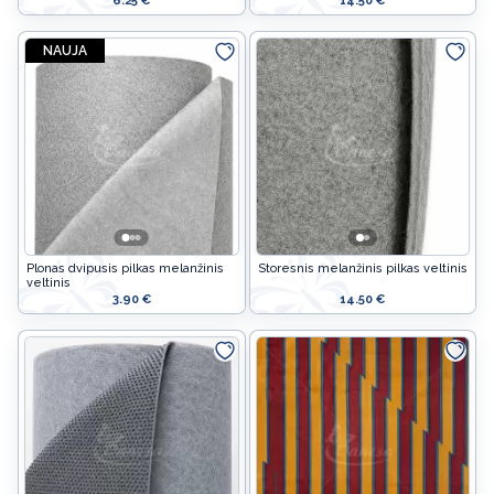
6.25 €
14.50 €
NAUJA
Plonas dvipusis pilkas melanžinis
Storesnis melanžinis pilkas veltinis
veltinis
3.90 €
14.50 €