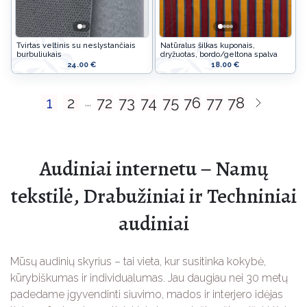
Tvirtas veltinis su neslystančiais
Natūralus šilkas kuponais,
burbuliukais
dryžuotas, bordo/geltona spalva
24.00 €
18.00 €
1
2
72
73
74
75
76
77
78
...
Audiniai internetu – Namų
tekstilė, Drabužiniai ir Techniniai
audiniai
Mūsų audinių skyrius – tai vieta, kur susitinka kokybė,
kūrybiškumas ir individualumas. Jau daugiau nei 30 metų
padedame įgyvendinti siuvimo, mados ir interjero idėjas