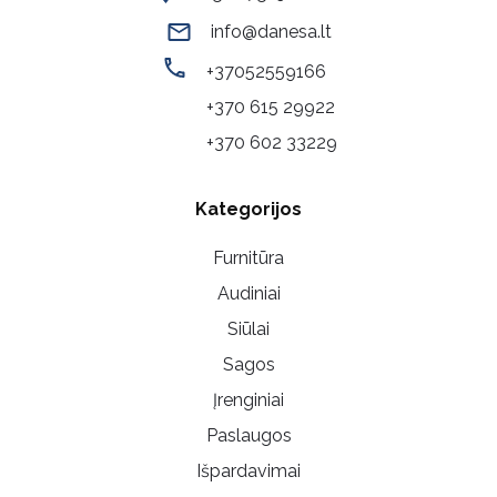
info@danesa.lt
+37052559166
+370 615 29922
+370 602 33229
Kategorijos
Furnitūra
Audiniai
Siūlai
Sagos
Įrenginiai
Paslaugos
Išpardavimai