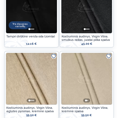
Velykinės prekės
Jūsų šventėms
Yra daugiau
variantų
Vaikams
Tampri dirbtinė versta oda (zomša)
Kostiuminis audinys, Virgin Vilna,
Žaislams
smulkus raštas, juodai pilka spalva
12.16 €
45.00 €
Apsauginės priemonės
Kostiuminis audinys, Virgin Vilna,
Kostiuminis audinys, Virgin Vilna,
eglutės pynimas, kreminė spalva
kreminė spalva
55.50 €
55.50 €