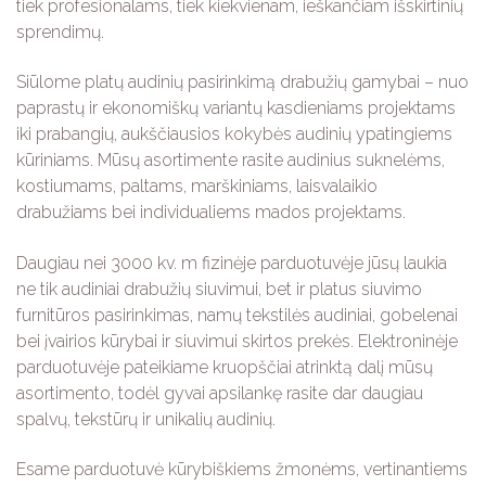
tiek profesionalams, tiek kiekvienam, ieškančiam išskirtinių
sprendimų.
Siūlome platų audinių pasirinkimą drabužių gamybai – nuo
paprastų ir ekonomiškų variantų kasdieniams projektams
iki prabangių, aukščiausios kokybės audinių ypatingiems
kūriniams. Mūsų asortimente rasite audinius suknelėms,
kostiumams, paltams, marškiniams, laisvalaikio
drabužiams bei individualiems mados projektams.
Daugiau nei 3000 kv. m fizinėje parduotuvėje jūsų laukia
ne tik audiniai drabužių siuvimui, bet ir platus siuvimo
furnitūros pasirinkimas, namų tekstilės audiniai, gobelenai
bei įvairios kūrybai ir siuvimui skirtos prekės. Elektroninėje
parduotuvėje pateikiame kruopščiai atrinktą dalį mūsų
asortimento, todėl gyvai apsilankę rasite dar daugiau
spalvų, tekstūrų ir unikalių audinių.
Esame parduotuvė kūrybiškiems žmonėms, vertinantiems