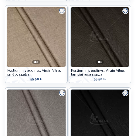
Kostiuminis audinys, Virgin Vilna,
Kostiuminis audinys, Virgin Vilna,
smėlio spalva
tamsiai ruda spalva
55.50 €
55.50 €