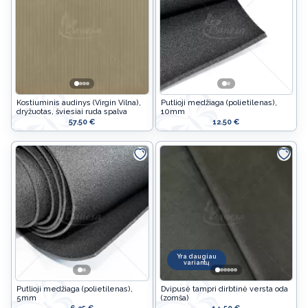
Kostiuminis audinys (Virgin Vilna),
Putlioji medžiaga (polietilenas),
dryžuotas, šviesiai ruda spalva
10mm
57.50 €
12.50 €
Yra daugiau
variantų
Putlioji medžiaga (polietilenas),
Dvipusė tampri dirbtinė versta oda
5mm
(zomša)