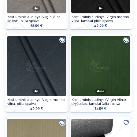
Kostiuminis audinys, Virgin Vilna,
Kostiuminis audinys, Virgin merino
šviesiai pilka spalva
vilna, tamsiai pilka spalva
55.50 €
40.00 €
Kostiuminis audinys, Virgin merino
Kostiuminis audinys (Virgin Vilna),
vilna, pilka spalva
dryžuotas, tamsiai žalia spalva
40.00 €
57.50 €