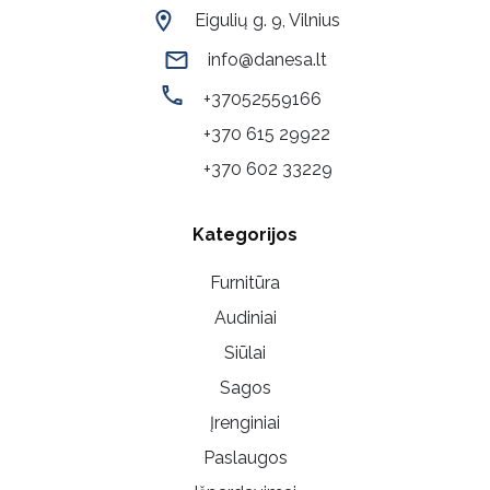
Eigulių g. 9, Vilnius
info@danesa.lt
+37052559166
+370 615 29922
+370 602 33229
Kategorijos
Furnitūra
Audiniai
Siūlai
Sagos
Įrenginiai
Paslaugos