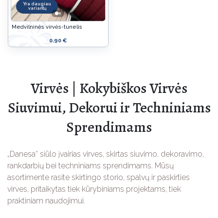
Yra daugiau
variantų
Medvilninės virvės-tunelis
0.90 €
Virvės | Kokybiškos Virvės
Siuvimui, Dekorui ir Techniniams
Sprendimams
„Danesa“ siūlo įvairias virves, skirtas siuvimo, dekoravimo,
rankdarbių bei techniniams sprendimams. Mūsų
asortimente rasite skirtingo storio, spalvų ir paskirties
virves, pritaikytas tiek kūrybiniams projektams, tiek
praktiniam naudojimui.