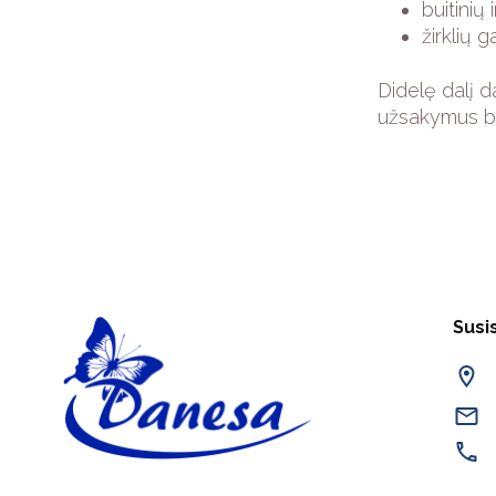
buitinių
žirklių 
Didelę dalį d
užsakymus bei
Susi