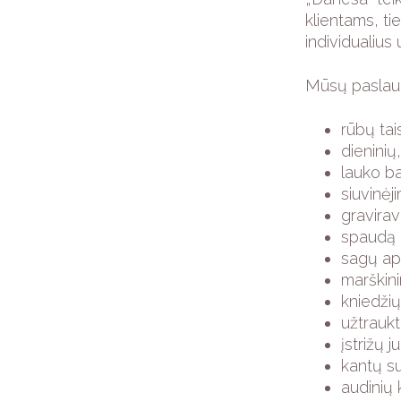
klientams, ti
individualius
Mūsų paslau
rūbų tai
dieninių
lauko b
siuvinėj
gravirav
spaudą a
sagų apt
marškinin
kniedžių
užtraukt
įstrižų 
kantų s
audinių 