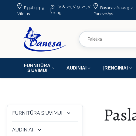
I–V 8–21, VI 9–21, VII
Eigulių g. 9,
Basanavičiaus g. 2,
|
|
10–19
Vilnius
Panevėžys
FURNITŪRA
AUDINIAI
ĮRENGINIAI
SIUVIMUI
Pasl
FURNITŪRA SIUVIMUI
AUDINIAI