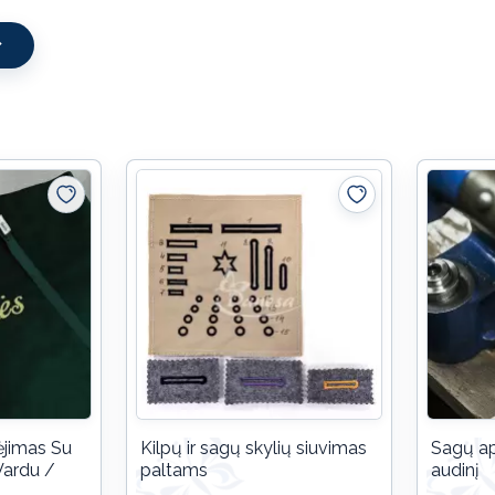
ėjimas Su
Kilpų ir sagų skylių siuvimas
Sagų ap
Vardu /
paltams
audinį