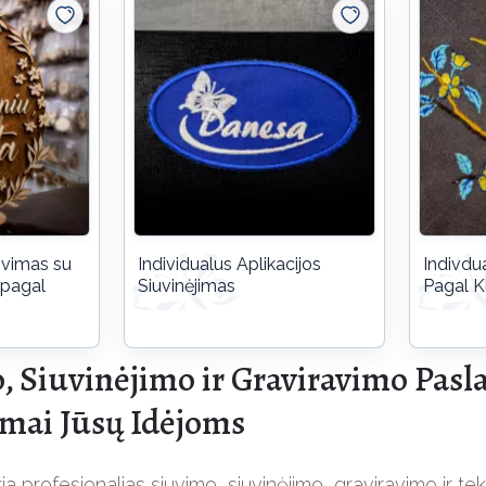
ovimas su
Individualus Aplikacijos
Indivdu
 pagal
Siuvinėjimas
Pagal K
, Siuvinėjimo ir Graviravimo Pasl
mai Jūsų Idėjoms
ia profesionalias siuvimo, siuvinėjimo, graviravimo ir te