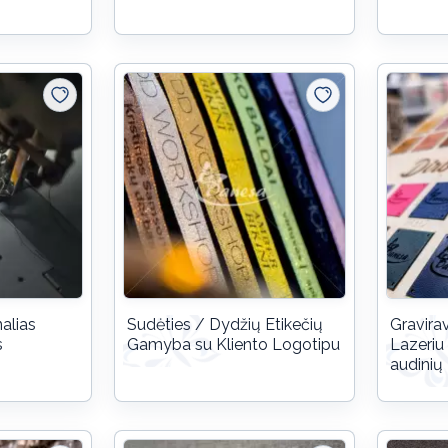
alias
Sudėties / Dydžių Etikečių
Gravira
s
Gamyba su Kliento Logotipu
Lazeriu 
audinių