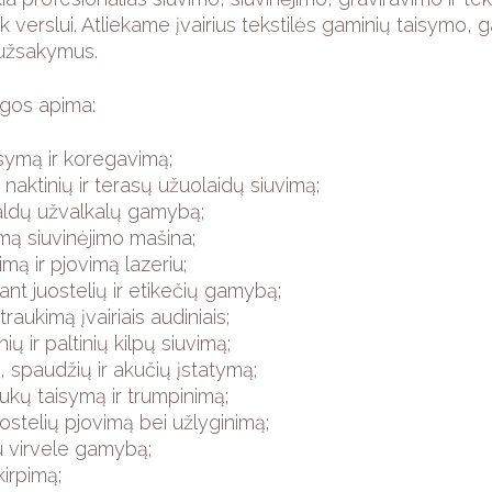
ek verslui. Atliekame įvairius tekstilės gaminių taisym
 užsakymus.
gos apima:
symą ir koregavimą;
, naktinių ir terasų užuolaidų siuvimą;
aldų užvalkalų gamybą;
imą siuvinėjimo mašina;
imą ir pjovimą lazeriu;
nt juostelių ir etikečių gamybą;
raukimą įvairiais audiniais;
ių ir paltinių kilpų siuvimą;
, spaudžių ir akučių įstatymą;
ukų taisymą ir trumpinimą;
juostelių pjovimą bei užlyginimą;
u virvele gamybą;
kirpimą;