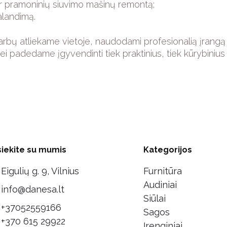
 ir pramoninių siuvimo mašinų remontą;
galandimą.
arbų atliekame vietoje, naudodami profesionalią įrangą ir
 padedame įgyvendinti tiek praktinius, tiek kūrybinius 
siekite su mumis
Kategorijos
Eigulių g. 9, Vilnius
Furnitūra
Audiniai
info@danesa.lt
Siūlai
+37052559166
Sagos
+370 615 29922
Įrenginiai