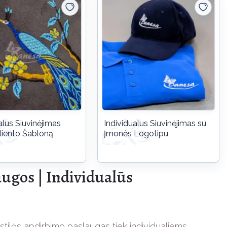
alus Siuvinėjimas
Individualus Siuvinėjimas su
liento Šabloną
Įmonės Logotipu
augos | Individualūs
kstilės apdirbimo paslaugas tiek individualiems