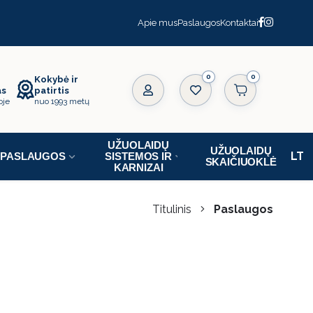
Apie mus
Paslaugos
Kontaktai
0
Kokybė ir
as
patirtis
oje
nuo 1993 metų
UŽUOLAIDŲ
UŽUOLAIDŲ
PASLAUGOS
SISTEMOS IR
SKAIČIUOKLĖ
KARNIZAI
Titulinis
Paslaugos