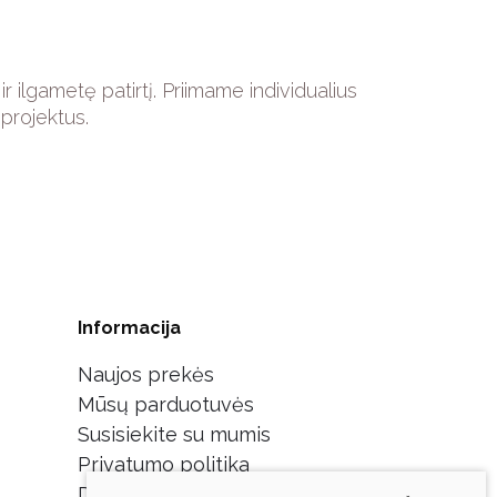
 ilgametę patirtį. Priimame individualius
projektus.
Informacija
Naujos prekės
Mūsų parduotuvės
Susisiekite su mumis
Privatumo politika
D.U.K./Grąžinimo taisyklės