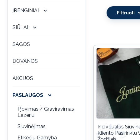
ĮRENGINIAI
Filtruoti
SIŪLAI
SAGOS
DOVANOS
AKCIJOS
PASLAUGOS
Pjovimas / Graviravimas
Lazeriu
Siuvinėjimas
Indivdualus Siuvin
Kliento Pasirinktu 
Etikečių Gamyba
Žodžiais