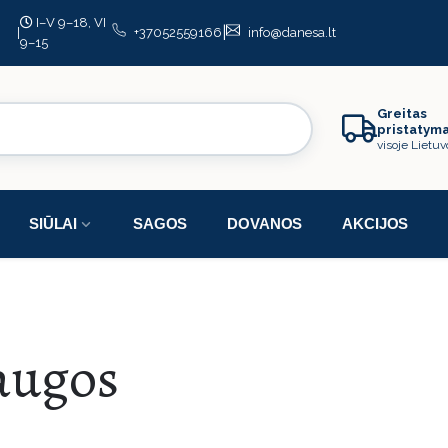
I–V 9–18, VI
|
|
+37052559166
info@danesa.lt
9–15
Greitas
pristatym
visoje Lietuv
SIŪLAI
SAGOS
DOVANOS
AKCIJOS
augos