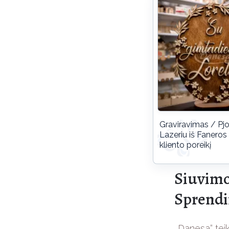
Graviravimas / Pj
Lazeriu iš Faneros
kliento poreikį
Siuvimo
Sprendi
„Danesa“ teik