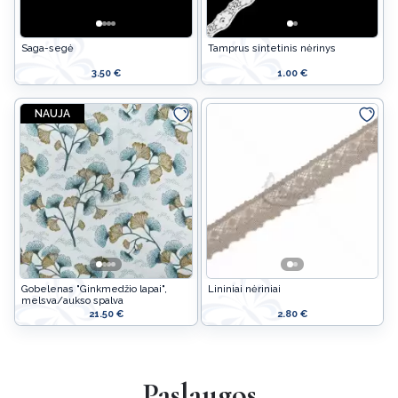
Velykinės prekės
Saga-segė
Tamprus sintetinis nėrinys
Jūsų šventėms
3.50 €
1.00 €
Vaikams
NAUJA
Žaislų Gamybai
Apsauginės priemonės
Gobelenas "Ginkmedžio lapai",
Lininiai nėriniai
melsva/aukso spalva
21.50 €
2.80 €
Paslaugos