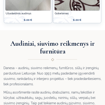
Užuolaidinis audinys
Gobelenas
6.00 €
6.00 €
Audiniai, siuvimo reikmenys ir
furnitūra
Danesa – audinių, siuvimo reikmenų, furnitūros, siūlų ir įrenginių
parduotuvė Lietuvoje. Nuo 1993 metų padedame įgyvendinti
siuvimo, rankdarbių ir interjero projektus – tiek pradedantiesiems,
tiek profesionalams.
Mūsų asortimente rasite audinių drabužiams, namų tekstilei ir
kūrybai, užtrauktukų, sagų, juostelių, nėrinių, siūlų, verpalų bei
siuvimo įrenginių. Taip pat teikiame audinių pjovimo, siuvimo,