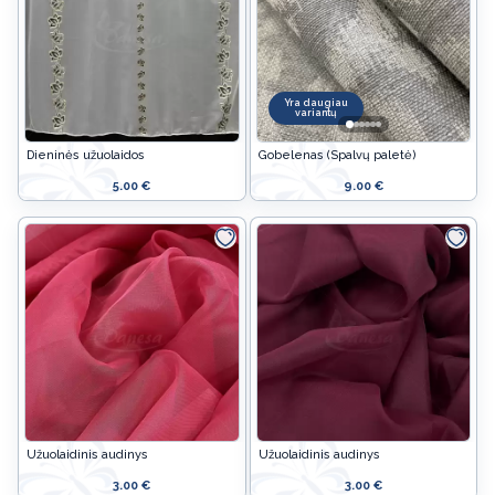
Yra daugiau
variantų
Dieninės užuolaidos
Gobelenas (Spalvų paletė)
5.00 €
9.00 €
Užuolaidinis audinys
Užuolaidinis audinys
3.00 €
3.00 €