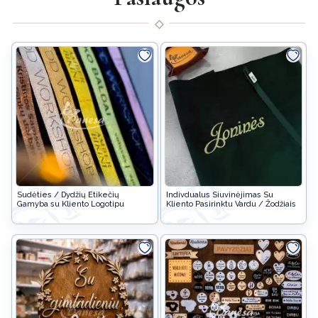
Sudėties / Dydžių Etikečių
Indivdualus Siuvinėjimas Su
Gamyba su Kliento Logotipu
Kliento Pasirinktu Vardu / Žodžiais