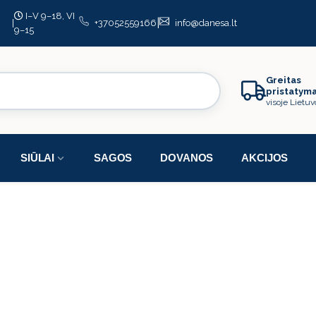
I–V 9–18, VI
|
|
+37052559166
info@danesa.lt
9–15
Greitas
pristatym
visoje Lietuv
SIŪLAI
SAGOS
DOVANOS
AKCIJOS