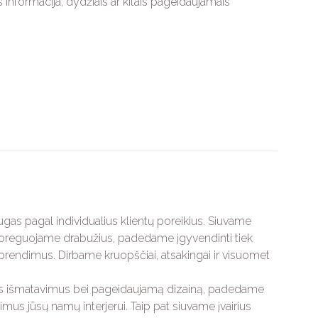
os informacija, dydžiais ar kitais pageidaujamais
gas pagal individualius klientų poreikius. Siuvame
i koreguojame drabužius, padedame įgyvendinti tiek
 sprendimus. Dirbame kruopščiai, atsakingai ir visuomet
us išmatavimus bei pageidaujamą dizainą, padedame
dimus jūsų namų interjerui. Taip pat siuvame įvairius