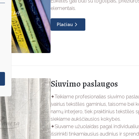
Etiketės gali būti su logotipais, priežiūr
elementais.
Plačiau
Siuvimo paslaugos
✦Teikiame profesionalias siuvimo paslau
įvairius tekstilės gaminius, taisome be
namų interjero, tiek praktinius tekstilės
siekiame aukščiausios kokybės.
✦Siuvame užuolaidas pagal individuali
išsirinkti tinkamiausius audinius ir spren