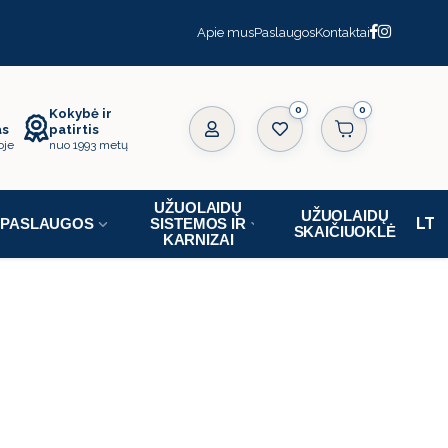
Apie mus
Paslaugos
Kontaktai
0
Kokybė ir
as
patirtis
oje
nuo 1993 metų
UŽUOLAIDŲ
UŽUOLAIDŲ
PASLAUGOS
SISTEMOS IR
SKAIČIUOKLĖ
KARNIZAI