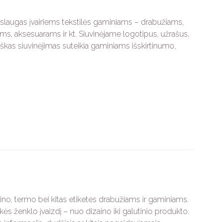
slaugas įvairiems tekstilės gaminiams – drabužiams,
s, aksesuarams ir kt. Siuvinėjame logotipus, užrašus,
iškas siuvinėjimas suteikia gaminiams išskirtinumo,
ino, termo bei kitas etiketes drabužiams ir gaminiams.
s ženklo įvaizdį – nuo dizaino iki galutinio produkto.