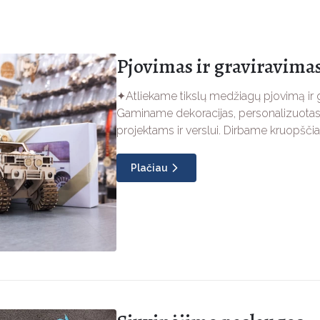
Pjovimas ir graviravimas
✦Atliekame tikslų medžiagų pjovimą ir g
Gaminame dekoracijas, personalizuotas 
projektams ir verslui. Dirbame kruopščia
Plačiau