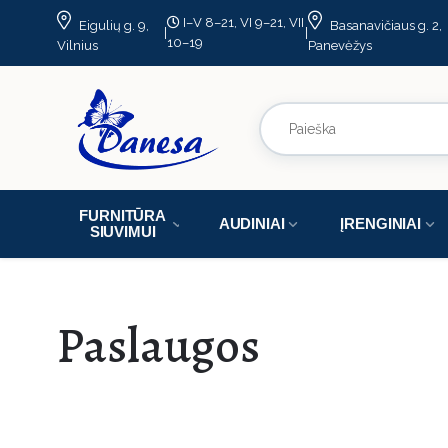
I–V 8–21, VI 9–21, VII
Eigulių g. 9,
Basanavičiaus g. 2,
|
|
10–19
Vilnius
Panevėžys
FURNITŪRA
AUDINIAI
ĮRENGINIAI
SIUVIMUI
Paslaugos