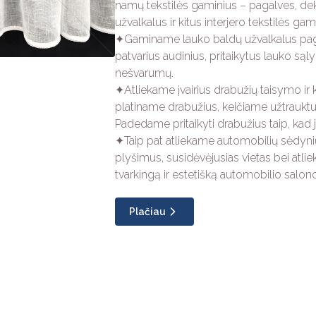
namų tekstilės gaminius – pagalves, deko
užvalkalus ir kitus interjero tekstilės gam
✦Gaminame lauko baldų užvalkalus paga
patvarius audinius, pritaikytus lauko s
nešvarumų.
✦Atliekame įvairius drabužių taisymo i
platiname drabužius, keičiame užtraukt
Padedame pritaikyti drabužius taip, kad ji
✦Taip pat atliekame automobilių sėdynių
plyšimus, susidėvėjusias vietas bei atli
tvarkingą ir estetišką automobilio salono
Plačiau