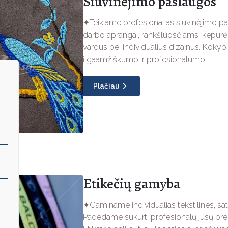
Siuvinėjimo paslaugos
✦Teikiame profesionalias siuvinėjimo pa
darbo aprangai, rankšluosčiams, kepurėm
vardus bei individualius dizainus. Kokyb
ilgaamžiškumo ir profesionalumo.
Plačiau
Etikečių gamyba
✦Gaminame individualias tekstilines, sat
Padedame sukurti profesionalų jūsų prekė