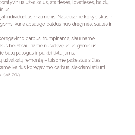
ratyvinius užvalkalus, staltieses, lovatieses, baldų
inius.
l individualius matmenis. Naudojame kokybiškus ir
ąlygoms, kurie apsaugo baldus nuo drėgmės, saulės ir
r koregavimo darbus: trumpiname, siauriname,
ukus bei atnaujiname nusidėvėjusius gaminius.
e būtų patogūs ir puikiai tiktų jums.
 užvalkalų remontą – taisome pažeistas siūles,
ekame įvairius koregavimo darbus, siekdami atkurti
 išvaizdą.