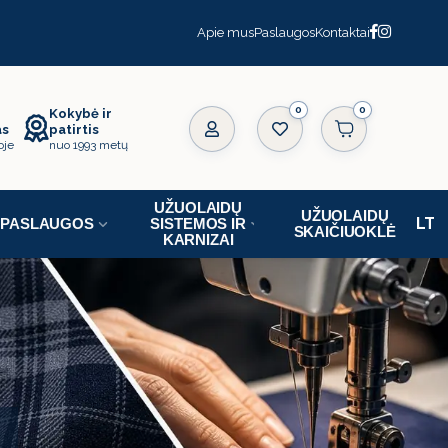
Apie mus
Paslaugos
Kontaktai
0
Kokybė ir
as
patirtis
oje
nuo 1993 metų
UŽUOLAIDŲ
UŽUOLAIDŲ
PASLAUGOS
SISTEMOS IR
SKAIČIUOKLĖ
KARNIZAI