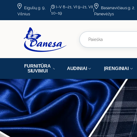
I–V 8–21, VI 9–21, VII
Eigulių g. 9,
Basanavičiaus g. 2,
|
|
10–19
Vilnius
Panevėžys
FURNITŪRA
AUDINIAI
ĮRENGINIAI
SIUVIMUI