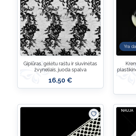
Yra da
Gipiūras, gėlėtu raštu ir siuvinėtas
Krem
žvyneliais, juoda spalva
plastiki
16.50 €
NAUJA