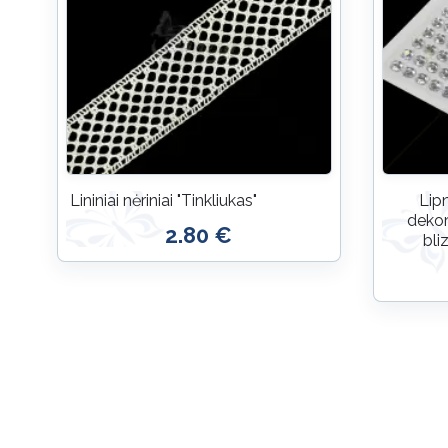
Lininiai nėriniai "Tinkliukas"
Lipn
dekor
2.80 €
bli