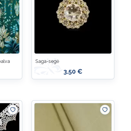
palva
Saga-segė
3.50 €