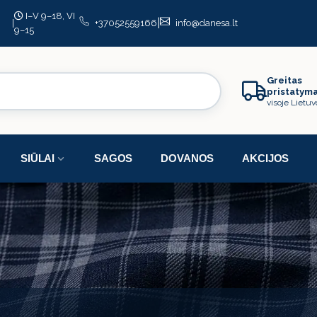
I–V 9–18, VI
|
|
+37052559166
info@danesa.lt
9–15
Greitas
pristatym
visoje Lietuv
SIŪLAI
SAGOS
DOVANOS
AKCIJOS