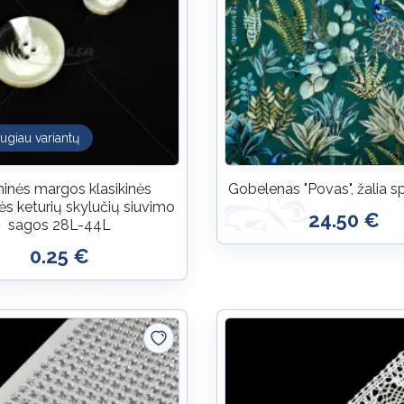
ugiau variantų
inės margos klasikinės
Gobelenas "Povas", žalia s
nės keturių skylučių siuvimo
24.50 €
sagos 28L-44L
0.25 €