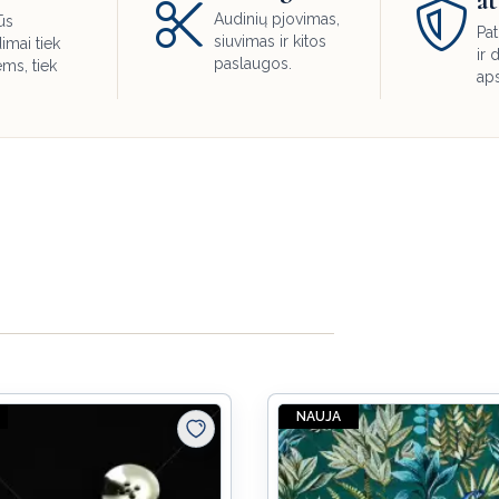
at
Audinių pjovimas,
ūs
Pat
siuvimas ir kitos
imai tiek
ir
paslaugos.
ems, tiek
ap
.
NAUJA