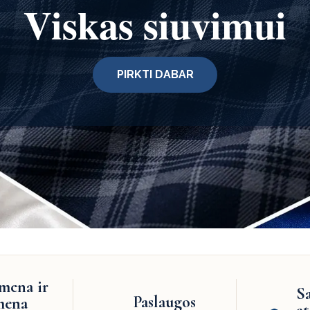
Viskas siuvimui
PIRKTI DABAR
mena ir
S
Paslaugos
mena