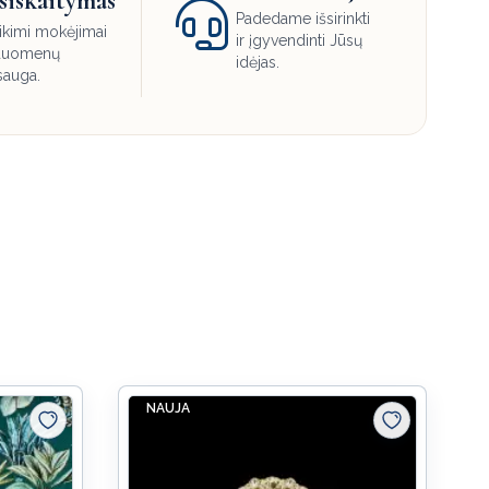
siskaitymas
Padedame išsirinkti
ikimi mokėjimai
ir įgyvendinti Jūsų
 duomenų
idėjas.
sauga.
NAUJA