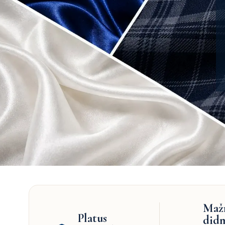
Maž
Platus
did