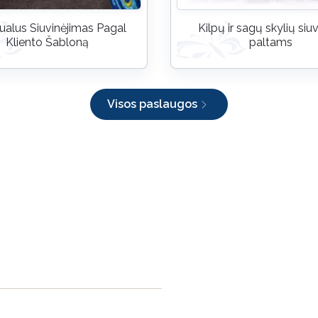
ualus Siuvinėjimas Pagal
Kilpų ir sagų skylių si
Kliento Šabloną
paltams
Visos paslaugos