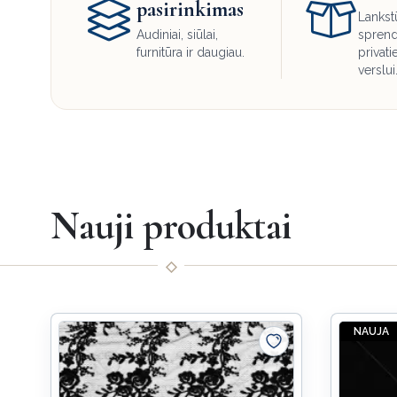
pasirinkimas
Lankst
Audiniai, siūlai,
sprend
furnitūra ir daugiau.
privati
verslui
Nauji produktai
NAUJA