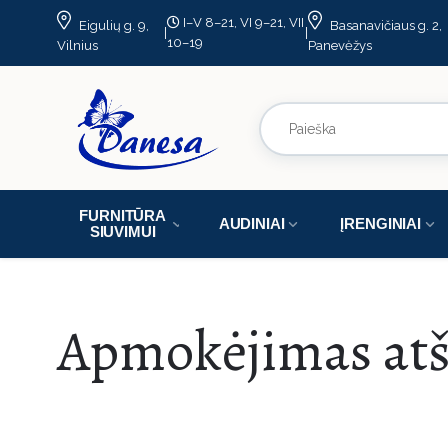
I–V 8–21, VI 9–21, VII
Eigulių g. 9,
Basanavičiaus g. 2,
|
|
10–19
Vilnius
Panevėžys
FURNITŪRA
AUDINIAI
ĮRENGINIAI
SIUVIMUI
Apmokėjimas atš