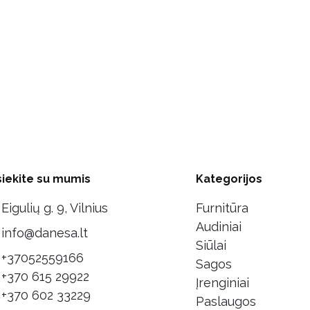
siekite su mumis
Kategorijos
Eigulių g. 9, Vilnius
Furnitūra
Audiniai
info@danesa.lt
Siūlai
+37052559166
Sagos
+370 615 29922
Įrenginiai
+370 602 33229
Paslaugos