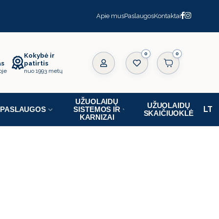
Apie mus
Paslaugos
Kontaktai
0
Kokybė ir
as
patirtis
oje
nuo 1993 metų
UŽUOLAIDŲ
UŽUOLAIDŲ
PASLAUGOS
SISTEMOS IR
SKAIČIUOKLĖ
KARNIZAI