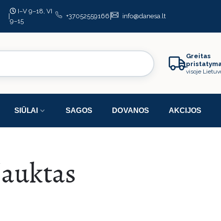
I–V 9–18, VI
|
|
+37052559166
info@danesa.lt
9–15
Greitas
pristatym
visoje Lietuv
SIŪLAI
SAGOS
DOVANOS
AKCIJOS
auktas