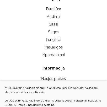
Furnitūra
Audiniai
Siūlai
Sagos
Įrenginiai
Paslaugos
Išpardavimai
Informacija
Naujos prekės
Mūsų parduotuvės
Mūsų svetainė naudoja slapukus (angl. cookies). Šie slapukai naudojami
statistikos ir rinkodaros tikslais.
Susisiekite su mumis
Jei Jūs sutinkate, kad šiems tikslams būtų naudojami slapukai, spauskite
Privatumo politika
„Sutinku“ ir toliau naudokitės svetaine.