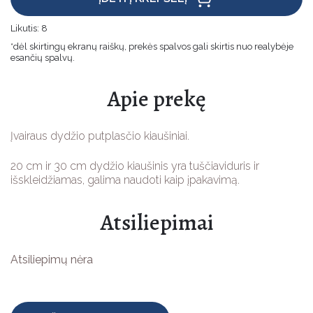
Kalėdinės prekės
Velykinės prekės
Velykinės prekės
Likutis:
8
Jūsų šventėms
*dėl skirtingų ekranų raiškų, prekės spalvos gali skirtis nuo realybėje
Jūsų šventėms
esančių spalvų.
Vaikams
Vaikams
Apie prekę
Žaislų Gamybai
Žaislų Gamybai
Apsauginės priemonės
Apsauginės priemonės
Įvairaus dydžio putplasčio kiaušiniai.
AUDINIAI
20 cm ir 30 cm dydžio kiaušinis yra tuščiaviduris ir
išskleidžiamas, galima naudoti kaip įpakavimą.
ĮRENGINIAI
NAMŲ TEKSTILĖ
Atsiliepimai
DRABUŽINIAI AUDINIAI
SIŪLAI
Pramoninės mašinos
TECHNINIAI AUDINIAI
Atsiliepimų nėra
Buitinės mašinos
Siuvimo siūlai
SAGOS
Priedai
Siuvinėjimo siūlai
DOVANOS