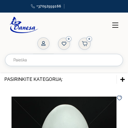
+37052559166
0
Virvės
Užtrauktukai
Aplikacijos
PASIRINKITE KATEGORIJĄ:
Gumos
FURNITŪRA SIUVIMUI
Karoliukai
Virvės
Bižuterija
Užtrauktukai
Manekenai
Aplikacijos