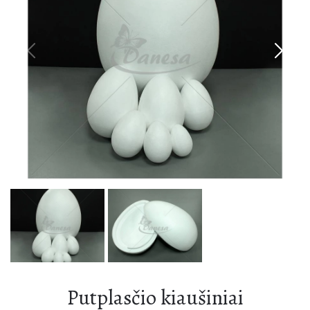
Flizelinas
Gumos
Karoliukai
Dekoratyvinės gėlės
Bižuterija
Dekoratyvinės juostos
Manekenai
Nėriniai
Flizelinas
Petukai
Dekoratyvinės gėlės
Liemenėlių, korsetų dalys
Dekoratyvinės juostos
Furnitūra
Nėriniai
Petukai
Atlasinės juostelės
Liemenėlių, korsetų dalys
Reikmenys siuvėjams
Furnitūra
Dekoracijos
Putplasčio kiaušiniai
Atlasinės juostelės