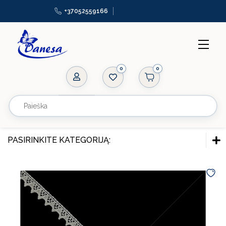
+37052559166
0
Virvės
Užtrauktukai
Aplikacijos
PASIRINKITE KATEGORIJĄ:
Gumos
FURNITŪRA SIUVIMUI
Karoliukai
Virvės
Bižuterija
Užtrauktukai
Manekenai
Aplikacijos