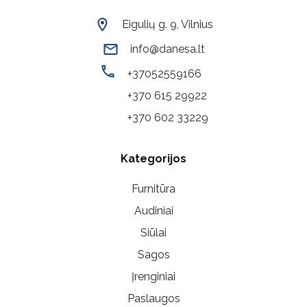
Eigulių g. 9, Vilnius
info@danesa.lt
+37052559166
+370 615 29922
+370 602 33229
Kategorijos
Furnitūra
Audiniai
Siūlai
Sagos
Įrenginiai
Paslaugos