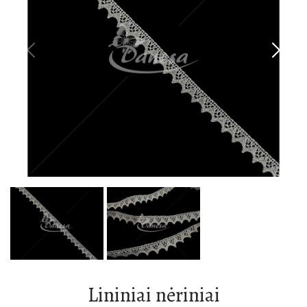
Flizelinas
Gumos
Karoliukai
Dekoratyvinės gėlės
Bižuterija
Dekoratyvinės juostos
Manekenai
Nėriniai
Flizelinas
Petukai
Dekoratyvinės gėlės
Liemenėlių, korsetų dalys
Dekoratyvinės juostos
Furnitūra
Nėriniai
Petukai
Atlasinės juostelės
Liemenėlių, korsetų dalys
Reikmenys siuvėjams
Furnitūra
Dekoracijos
Lininiai nėriniai
Atlasinės juostelės