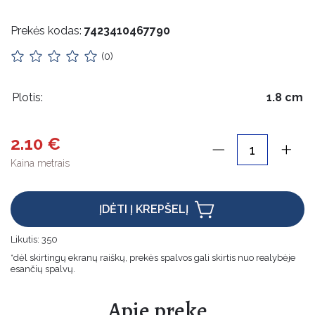
Impilas
Reikmenys siuvėjams
Prekės kodas:
7423410467790
Apykaklės
Dekoracijos
(0)
Impilas
Lietuviška atributika
Apykaklės
Pakabukai
Plotis:
1.8 cm
Lietuviška atributika
Odos priežiūra
Pakabukai
2.10 €
Rankdarbiams
Odos priežiūra
Kaina metrais
Mediniai gaminiai
Rankdarbiams
ĮDĖTI Į KREPŠELĮ
Pakabos
Mediniai gaminiai
Pakabos
Likutis:
350
Etikečių laikikliai
*dėl skirtingų ekranų raiškų, prekės spalvos gali skirtis nuo realybėje
Etikečių laikikliai
esančių spalvų.
Maišeliai, dėžutės, įpakavimai
Maišeliai, dėžutės, įpakavimai
Apie prekę
Kalėdinės prekės