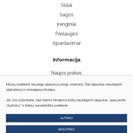
Siūlai
Sagos
Įrenginiai
Paslaugos
Išpardavimai
Informacija
Naujos prekės
Mūsų parduotuvės
Mūsų svetainė naudoja slapukus (angl. cookies). Šie slapukai naudojami
statistikos ir rinkodaros tikslais.
Susisiekite su mumis
Jei Jūs sutinkate, kad šiems tikslams būtų naudojami slapukai, spauskite
Privatumo politika
„Sutinku“ ir toliau naudokitės svetaine.
D.U.K./Grąžinimo taisyklės
SUTINKU
NESUTINKU
© 2026 Danesa. Visos teisės saugomos.