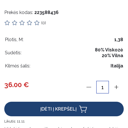
Impilas
Prekės kodas:
223588436
Apykaklės
(0)
Lietuviška atributika
Pakabukai
Plotis, M:
1,38
80% Viskozė
Odos priežiūra
Sudėtis:
20% Vilna
Rankdarbiams
Kilmės šalis:
Italija
Mediniai gaminiai
36.00 €
Pakabos
Etikečių laikikliai
ĮDĖTI Į KREPŠELĮ
Maišeliai, dėžutės, įpakavimai
Likutis:
11.11
Kalėdinės prekės