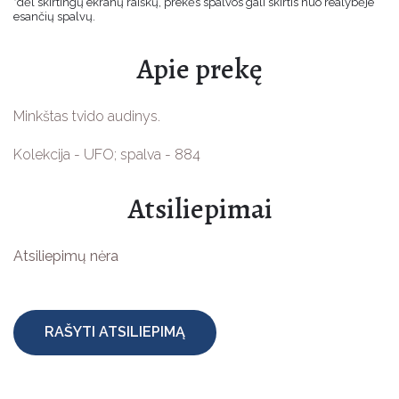
*dėl skirtingų ekranų raiškų, prekės spalvos gali skirtis nuo realybėje
esančių spalvų.
Velykinės prekės
Apie prekę
Jūsų šventėms
Vaikams
Minkštas tvido audinys.
Žaislų Gamybai
Kolekcija - UFO; spalva -
884
Apsauginės priemonės
Atsiliepimai
Atsiliepimų nėra
RAŠYTI ATSILIEPIMĄ