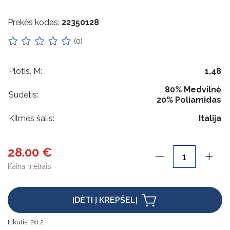
Impilas
Prekės kodas:
22350128
Apykaklės
(0)
Lietuviška atributika
Pakabukai
Plotis, M:
1,48
80%
Medvilnė
Odos priežiūra
Sudėtis:
20%
Poliamidas
Rankdarbiams
Kilmės šalis:
Italija
Mediniai gaminiai
28.00 €
Pakabos
Kaina metrais
Etikečių laikikliai
Maišeliai, dėžutės, įpakavimai
ĮDĖTI Į KREPŠELĮ
Kalėdinės prekės
Likutis:
26.2