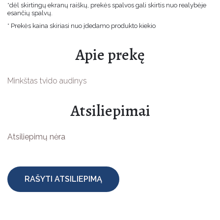
*dėl skirtingų ekranų raiškų, prekės spalvos gali skirtis nuo realybėje
Velykinės prekės
esančių spalvų.
* Prekės kaina skiriasi nuo įdedamo produkto kiekio
Jūsų šventėms
Apie prekę
Vaikams
Žaislų Gamybai
Minkštas tvido audinys
Apsauginės priemonės
Atsiliepimai
Atsiliepimų nėra
RAŠYTI ATSILIEPIMĄ