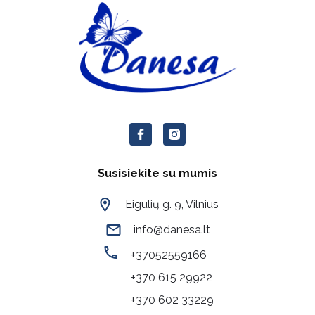
Susisiekite su mumis
Eigulių g. 9, Vilnius
info@danesa.lt
+37052559166
+370 615 29922
+370 602 33229