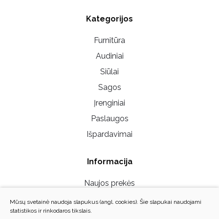
Kategorijos
Furnitūra
Audiniai
Siūlai
Sagos
Įrenginiai
Paslaugos
Išpardavimai
Informacija
Naujos prekės
Mūsų parduotuvės
Mūsų svetainė naudoja slapukus (angl. cookies). Šie slapukai naudojami
statistikos ir rinkodaros tikslais.
Susisiekite su mumis