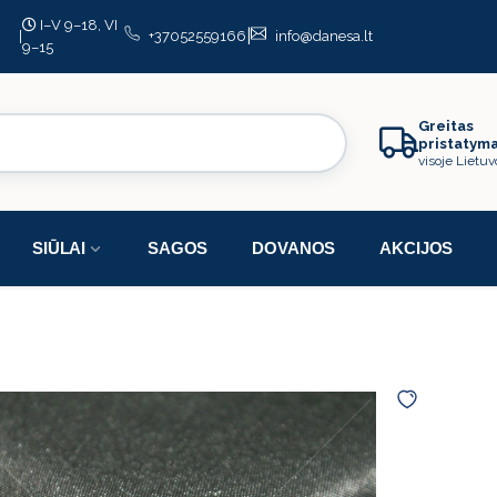
I–V 9–18, VI
|
|
+37052559166
info@danesa.lt
9–15
Greitas
pristatym
visoje Lietuv
SIŪLAI
SAGOS
DOVANOS
AKCIJOS