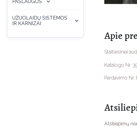
PASLAUGOS
UŽUOLAIDŲ SISTEMOS
IR KARNIZAI
Apie pr
Staltiesiniai aud
Katalogo Nr. 3
Pardavimo Nr. 
Atsilie
Atsiliepimų nė