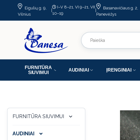
I–V 8–21, VI 9–21, VII
Eigulių g. 9,
Basanavičiaus g. 2,
|
|
10–19
Vilnius
Panevėžys
FURNITŪRA
AUDINIAI
ĮRENGINIAI
SIUVIMUI
FURNITŪRA SIUVIMUI
AUDINIAI