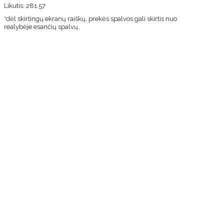
Likutis:
281.57
*dėl skirtingų ekranų raiškų, prekės spalvos gali skirtis nuo
realybėje esančių spalvų.