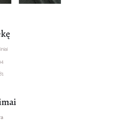
ekę
iniai
94
81
pimai
ra