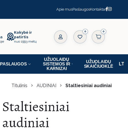
Apie mus
Paslaugos
Kontaktai
0
Kokybė ir
as
patirtis
oje
nuo 1993 metų
UŽUOLAIDŲ
UŽUOLAIDŲ
PASLAUGOS
SISTEMOS IR
SKAIČIUOKLĖ
KARNIZAI
Titulinis
AUDINIAI
Staltiesiniai audiniai
Staltiesiniai
audiniai