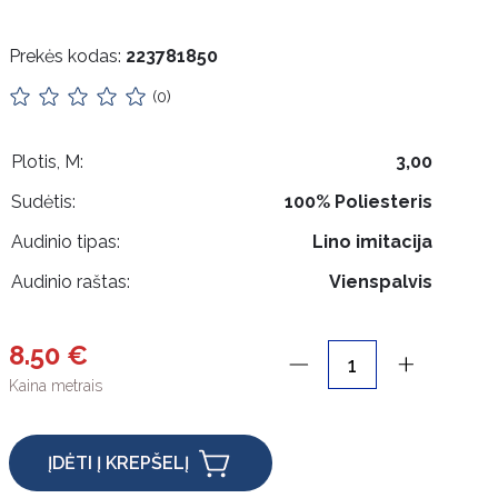
Prekės kodas:
223781850
(0)
Plotis, M:
3,00
Sudėtis:
100% Poliesteris
Audinio tipas:
Lino imitacija
Audinio raštas:
Vienspalvis
8.50 €
Kaina metrais
ĮDĖTI Į KREPŠELĮ