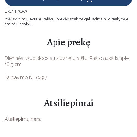
Velykinės prekės
Likutis:
315.3
*dėl skirtingų ekranų raiškų, prekės spalvos gali skirtis nuo realybėje
Jūsų šventėms
esančių spalvų.
Vaikams
Apie prekę
Žaislų Gamybai
Dieninės užuolaidos su siuvinėtu raštu. Rašto aukštis apie
Apsauginės priemonės
16,5 cm.
Pardavimo Nr. 0497
Atsiliepimai
Atsiliepimų nėra