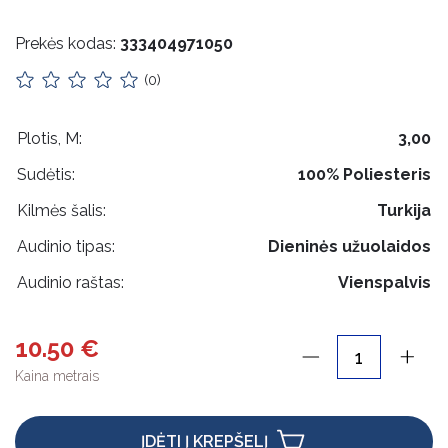
Impilas
Prekės kodas:
333404971050
Apykaklės
(0)
Lietuviška atributika
Pakabukai
Plotis, M:
3,00
Sudėtis:
100% Poliesteris
Odos priežiūra
Kilmės šalis:
Turkija
Rankdarbiams
Audinio tipas:
Dieninės užuolaidos
Mediniai gaminiai
Audinio raštas:
Vienspalvis
Pakabos
10.50 €
Etikečių laikikliai
Kaina metrais
Maišeliai, dėžutės, įpakavimai
Kalėdinės prekės
ĮDĖTI Į KREPŠELĮ