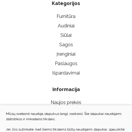
Kategorijos
Furnitūra
Audiniai
Siūlai
Sagos
Įrenginiai
Paslaugos
Išpardavimai
Informacija
Naujos prekės
Mūsų parduotuvės
Mūsų svetainė naudoja slapukus (angl. cookies). Šie slapukai naudojami
statistikos ir rinkodaros tikslais.
Susisiekite su mumis
Jei Jūs sutinkate, kad šiems tikslams būtų naudojami slapukai, spauskite
Privatumo politika