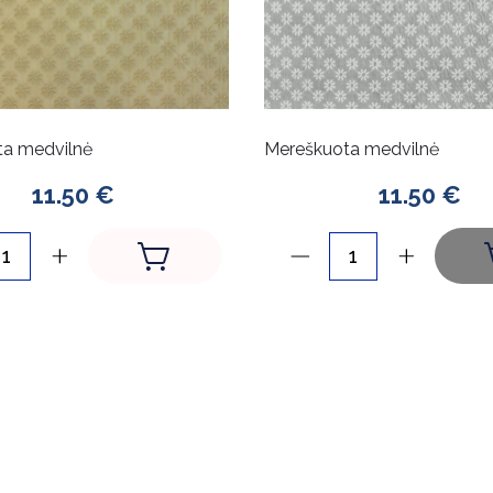
a medvilnė
Mereškuota medvilnė
11.50 €
11.50 €