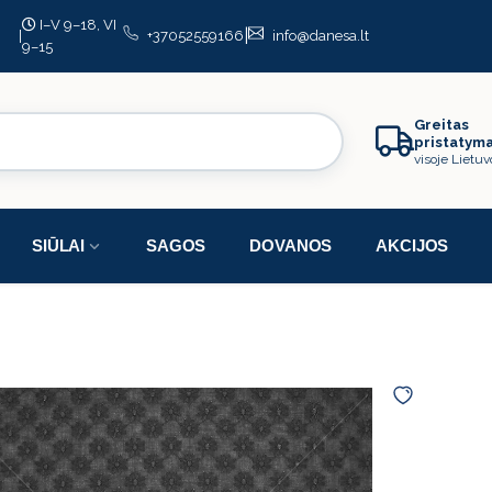
I–V 9–18, VI
|
|
+37052559166
info@danesa.lt
9–15
Greitas
pristatym
visoje Lietuv
SIŪLAI
SAGOS
DOVANOS
AKCIJOS