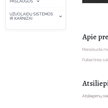
PASLAUGOS
UŽUOLAIDŲ SISTEMOS
IR KARNIZAI
Apie pr
Mereškuota me
Puikiai tinka s
Atsilie
Atsiliepimų nė