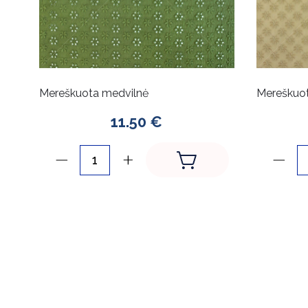
Mereškuota medvilnė
Mereškuot
11.50 €