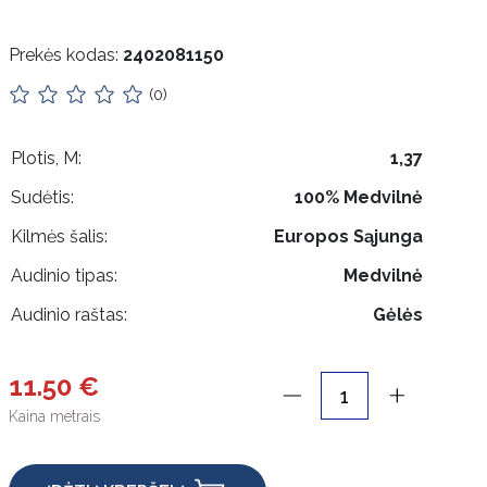
Prekės kodas:
2402081150
(0)
Plotis, M:
1,37
Sudėtis:
100% Medvilnė
Kilmės šalis:
Europos Sąjunga
Audinio tipas:
Medvilnė
Audinio raštas:
Gėlės
11.50 €
Kaina metrais