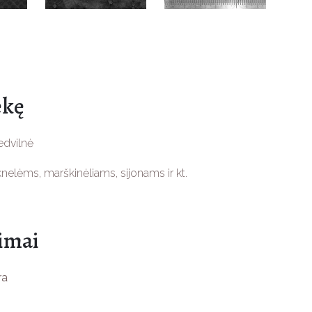
ekę
dvilnė
uknelėms, marškinėliams, sijonams ir kt.
pimai
ra