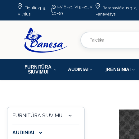
I–V 8–21, VI 9–21, VII
Eigulių g. 9,
Basanavičiaus g. 2,
|
|
10–19
Vilnius
Panevėžys
FURNITŪRA
AUDINIAI
ĮRENGINIAI
SIUVIMUI
FURNITŪRA SIUVIMUI
AUDINIAI