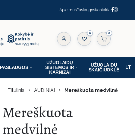
Apie mus
Paslaugos
Kontaktai
0
Kokybė ir
as
patirtis
oje
nuo 1993 metų
UŽUOLAIDŲ
UŽUOLAIDŲ
PASLAUGOS
SISTEMOS IR
SKAIČIUOKLĖ
KARNIZAI
Titulinis
AUDINIAI
Mereškuota medvilnė
Mereškuota
medvilnė