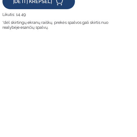
ĮDĖTI Į KREPŠELĮ
Likutis:
14.49
*dėl skirtingų ekranų raiškų, prekės spalvos gali skirtis nuo
realybėje esančių spalvų.