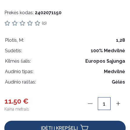
Impilas
Prekės kodas:
2402071150
Apykaklės
(0)
Lietuviška atributika
Pakabukai
Plotis, M:
1,28
Sudėtis:
100% Medvilnė
Odos priežiūra
Kilmės šalis:
Europos Sąjunga
Rankdarbiams
Audinio tipas:
Medvilnė
Mediniai gaminiai
Audinio raštas:
Gėlės
Pakabos
11.50 €
Etikečių laikikliai
Kaina metrais
Maišeliai, dėžutės, įpakavimai
Kalėdinės prekės
ĮDĖTI Į KREPŠELĮ