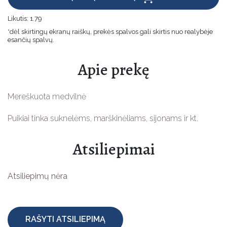
Velykinės prekės
Likutis:
1.79
*dėl skirtingų ekranų raiškų, prekės spalvos gali skirtis nuo realybėje
Jūsų šventėms
esančių spalvų.
Vaikams
Apie prekę
Žaislų Gamybai
Mereškuota medvilnė
Apsauginės priemonės
Puikiai tinka suknelėms, marškinėliams, sijonams ir kt.
Atsiliepimai
Atsiliepimų nėra
RAŠYTI ATSILIEPIMĄ