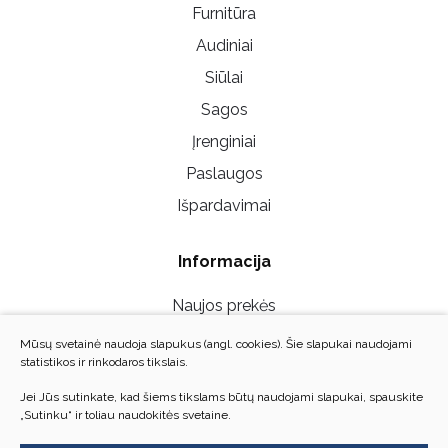
Furnitūra
Audiniai
Siūlai
Sagos
Įrenginiai
Paslaugos
Išpardavimai
Informacija
Naujos prekės
Mūsų parduotuvės
Mūsų svetainė naudoja slapukus (angl. cookies). Šie slapukai naudojami
statistikos ir rinkodaros tikslais.
Susisiekite su mumis
Jei Jūs sutinkate, kad šiems tikslams būtų naudojami slapukai, spauskite
Privatumo politika
„Sutinku“ ir toliau naudokitės svetaine.
D.U.K./Grąžinimo taisyklės